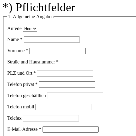
*
) Pflichtfelder
1. Allgemeine Angaben
Anrede
Name
*
Vorname
*
Straße und Hausnummer
*
PLZ und Ort
*
Telefon privat
*
Telefon geschäftlich
Telefon mobil
Telefax
E-Mail-Adresse
*