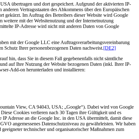
USA übertragen und dort gespeichert. Aufgrund der aktivierten IP-
 in anderen Vertragsstaaten des Abkommens über den Europäischen
t gekürzt. Im Auftrag des Betreibers dieser Website wird Google
m weitere mit der Websitenutzung und der Internetnutzung
ittelte IP-Adresse wird nicht mit anderen Daten von Google
aben mit der Google LLC eine Auftragsverarbeitungsvereinbarung
um Schutz Ihrer personenbezogenen Daten nachweist.
[DE2]
uf hin, dass Sie in diesem Fall gegebenenfalls nicht sämtliche
und auf Ihre Nutzung der Website bezogenen Daten (inkl. Ihrer IP-
ser-Add-on herunterladen und installieren:
 Mountain View, CA 94043, USA; „Google“). Dabei wird von Google
iese Cookies verlieren nach 30 Tagen ihre Gültigkeit und es
e IP Adresse an die Google Inc. in den USA übermittelt, damit diese
 DSGVO angemessenes Datenschutzniveau zu gewährleisten. Wir haben
d geeigneter technischer und organisatorischer Maßnahmen zum