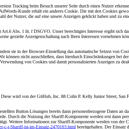
rsion Tracking beim Besuch unserer Seite durch einen Nutzer erkennen
er AdWords-Kunde erhält ein anderes Cookie. Die mit den Cookies gewon
ahl der Nutzer, die auf eine unsere Anzeigen geklickt haben und zu ei
Art.6 Abs. 1 lit. f DSGVO. Unser berechtigtes Interesse ergibt sich d
 gezielte Anzeigenschaltung nach Ihren Interessen vornehmen könnten.
dem sie in der Browser-Einstellung das automatische Setzen von Cookie
r können nicht ausschließen, dass hierdurch Einschränkungen bei der 
rwendung von Cookies und damit personalisierten Anzeigen zu deakti
t. Diese wird von der GitHub, Inc. 88 Colin P. Kelly Junior Street, Sa
stellten Button-Lösungen bereits dann personenbezogene Daten an das 
 wurde. Durch die Nutzung der Shariff-Komponente werden erst dann pe
tätigt. Weitere Informationen zur Shariff-Komponente werden von der Co
c-t-Shariff-ist-im-Einsatz-2470103.html
bereitgehalten. Der Einsatz