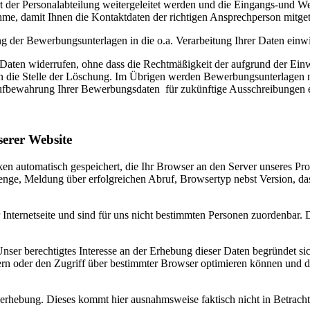
t der Personalabteilung weitergeleitet werden und die Eingangs-und We
ahme, damit Ihnen die Kontaktdaten der richtigen Ansprechperson mitge
g der Bewerbungsunterlagen in die o.a. Verarbeitung Ihrer Daten einwi
aten widerrufen, ohne dass die Rechtmäßigkeit der aufgrund der Einwil
g an die Stelle der Löschung. Im Übrigen werden Bewerbungsunterlagen
 Aufbewahrung Ihrer Bewerbungsdaten für zukünftige Ausschreibungen e
erer Website
iken automatisch gespeichert, die Ihr Browser an den Server unseres P
nge, Meldung über erfolgreichen Abruf, Browsertyp nebst Version, das
r Internetseite und sind für uns nicht bestimmten Personen zuordenbar
nser berechtigtes Interesse an der Erhebung dieser Daten begründet si
ern oder den Zugriff über bestimmter Browser optimieren können und d
erhebung. Dieses kommt hier ausnahmsweise faktisch nicht in Betracht