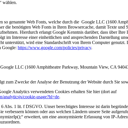
“ wählen.
iftarten so genannte Web Fonts, welche durch die Google LLC (1600 A
rowser die benötigten Web Fonts in Ihren Browsercache, damit Texte und
ehmen. Hierdurch erlangt Google Kenntnis darüber, dass über Ihre IP
 im Interesse einer einheitlichen und ansprechenden Darstellung unser
t unterstützt, wird eine Standardschrift von Ihrem Computer genutzt.
n Google:
https://www.google.com/policies/privacy
.
er Google LLC (1600 Amphitheatre Parkway, Mountain View, CA 94043,
gt zum Zwecke der Analyse der Benutzung der Website durch Sie sow
oogle Analytics verwendeten Cookies erhalten Sie hier (dort auf
on/analyticsjs/cookie-usage?hl=de
.
 6 Abs. 1 lit. f DSGVO. Unser berechtigtes Interesse ist darin begrün
 Sie verbessern können oder aus welchen Ländern unsere Seite aufgeru
ymizeIp();“ erweitert, um eine anonymisierte Erfassung von IP-Adres
zuzuordnen.