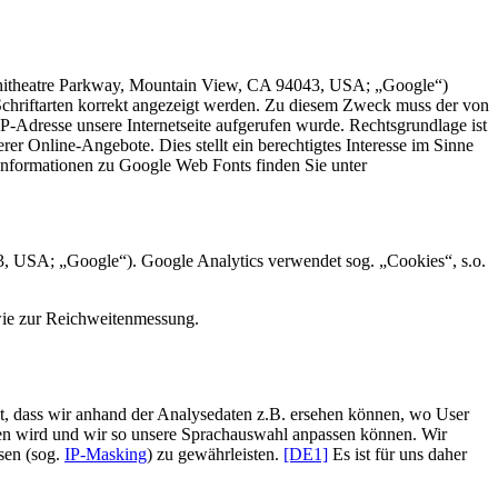
mphitheatre Parkway, Mountain View, CA 94043, USA; „Google“)
 Schriftarten korrekt angezeigt werden. Zu diesem Zweck muss der von
-Adresse unsere Internetseite aufgerufen wurde. Rechtsgrundlage ist
er Online-Angebote. Dies stellt ein berechtigtes Interesse im Sinne
 Informationen zu Google Web Fonts finden Sie unter
 USA; „Google“). Google Analytics verwendet sog. „Cookies“, s.o.
ie zur Reichweitenmessung.
det, dass wir anhand der Analysedaten z.B. ersehen können, wo User
fen wird und wir so unsere Sprachauswahl anpassen können.
Wir
sen (sog.
IP-Masking
) zu gewährleisten.
[DE1]
Es ist für uns daher