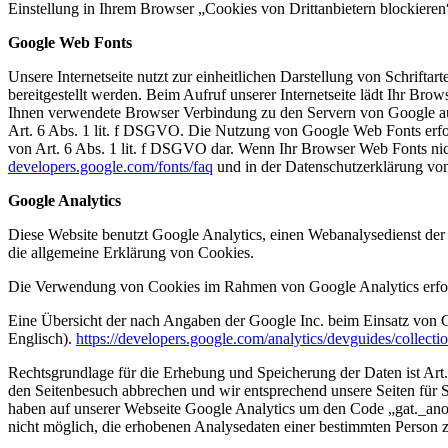
Einstellung in Ihrem Browser „Cookies von Drittanbietern blockieren
Google Web Fonts
Unsere Internetseite nutzt zur einheitlichen Darstellung von Schr
bereitgestellt werden. Beim Aufruf unserer Internetseite lädt Ihr B
Ihnen verwendete Browser Verbindung zu den Servern von Google aufn
Art. 6 Abs. 1 lit. f DSGVO. Die Nutzung von Google Web Fonts erfolgt
von Art. 6 Abs. 1 lit. f DSGVO dar. Wenn Ihr Browser Web Fonts nich
developers.google.com/fonts/faq
und in der Datenschutzerklärung vo
Google Analytics
Diese Website benutzt Google Analytics, einen Webanalysedienst d
die allgemeine Erklärung von Cookies.
Die Verwendung von Cookies im Rahmen von Google Analytics erfol
Eine Übersicht der nach Angaben der Google Inc. beim Einsatz von G
Englisch).
https://developers.google.com/analytics/devguides/collecti
Rechtsgrundlage für die Erhebung und Speicherung der Daten ist Art.
den Seitenbesuch abbrechen und wir entsprechend unsere Seiten für
haben auf unserer Webseite Google Analytics um den Code „gat._anon
nicht möglich, die erhobenen Analysedaten einer bestimmten Person 