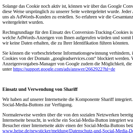
Solange das Cookie noch aktiv ist, können wir über das Google Conve
diese Weise ursprünglich zu unserer Seite weitergeleitet wurde. Jed
uns als AdWords-Kunden zu erstellen. So erfahren wir die Gesamtanz
weitergeleitet wurden.
Rechtsgrundlage für den Einsatz des Conversion-Tracking-Cookies ist 
welche AdWords-Anzeigen von Ihnen aufgerufen würden und somit keine
wir keine Daten erhalten, die zu Ihrer Identifikation führen könnten.
Sie können die vorbeschriebene Informationsgewinnung verhindern, in
Cookies von der Domain „googleadservices.com“ blockiert werden. Wi
Anzeigenvorgaben-Manager von Google zudem die Möglichkeit, die Ve
unter
https://support.google.com/ads/answer/2662922?hl=de
Einsatz und Verwendung von Shariff
Wir haben auf unserer Internetseite die Komponente Shariff integrier
Social-Media-Buttons zur Verfügung.
Normalerweise werden über die von den sozialen Netzwerken bereitge
Internetseite besucht, in welche ein Social-Media-Button integriert
Besucher einer Internetseite aktiv einen der Social-Media-Buttons be
www.heise.de/newsticker/meldung/Datenschutz-und-Social-Media-Der-