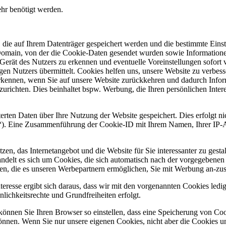
ehr benötigt werden.
n, die auf Ihrem Datenträger gespeichert werden und die bestimmte Ei
Domain, von der die Cookie-Daten gesendet wurden sowie Informatione
erät des Nutzers zu erkennen und eventuelle Voreinstellungen sofort v
ligen Nutzers übermittelt. Cookies helfen uns, unsere Website zu verbes
kennen, wenn Sie auf unsere Website zurückkehren und dadurch Inform
szurichten. Dies beinhaltet bspw. Werbung, die Ihren persönlichen Inte
erten Daten über Ihre Nutzung der Website gespeichert. Dies erfolgt n
). Eine Zusammenführung der Cookie-ID mit Ihrem Namen, Ihrer IP-Ad
tzen, das Internetangebot und die Website für Sie interessanter zu ge
 handelt es sich um Cookies, die sich automatisch nach der vorgegebene
, die es unseren Werbepartnern ermöglichen, Sie mit Werbung an-zuspre
eresse ergibt sich daraus, dass wir mit den vorgenannten Cookies ledigl
lichkeitsrechte und Grundfreiheiten erfolgt.
nen Sie Ihren Browser so einstellen, dass eine Speicherung von Cookie
können. Wenn Sie nur unsere eigenen Cookies, nicht aber die Cookies un