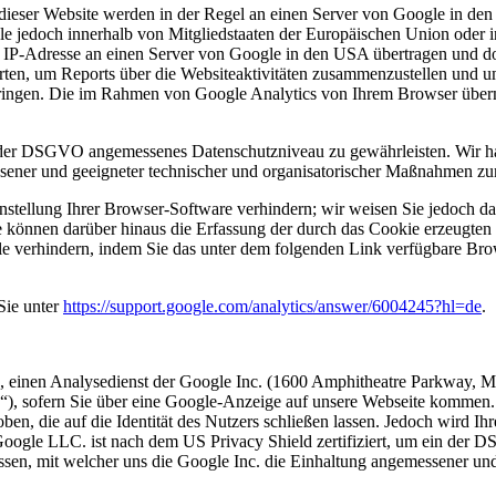
ieser Website werden in der Regel an einen Server von Google in den 
le jedoch innerhalb von Mitgliedstaaten der Europäischen Union oder
e IP-Adresse an einen Server von Google in den USA übertragen und dor
ten, um Reports über die Websiteaktivitäten zusammenzustellen und u
ringen. Die im Rahmen von Google Analytics von Ihrem Browser überm
in der DSGVO angemessenes Datenschutzniveau zu gewährleisten.
Wir h
essener und geeigneter technischer und organisatorischer Maßnahmen z
tellung Ihrer Browser-Software verhindern; wir weisen Sie jedoch dara
 können darüber hinaus die Erfassung der durch das Cookie erzeugten 
e verhindern, indem Sie das unter dem folgenden Link verfügbare Brow
Sie unter
https://support.google.com/analytics/answer/6004245?hl=de
.
 einen Analysedienst der Google Inc. (1600 Amphitheatre Parkway,
, sofern Sie über eine Google-Anzeige auf unsere Webseite kommen. D
, die auf die Identität des Nutzers schließen lassen. Jedoch wird Ihr
oogle LLC. ist nach dem US Privacy Shield zertifiziert, um ein der
ssen, mit welcher uns die Google Inc. die Einhaltung angemessener un